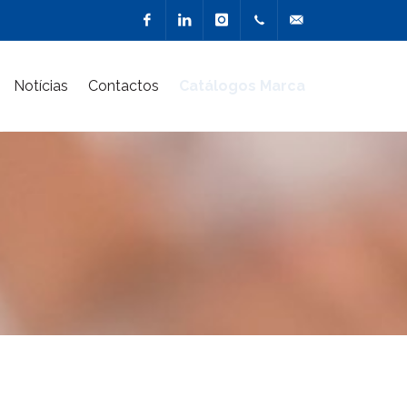
Facebook
Linkedin
Instagram
217 900
geral@marcacriativa
Notícias
Contactos
Catálogos Marca
510
(Chamada
para a
rede fixa
nacional)