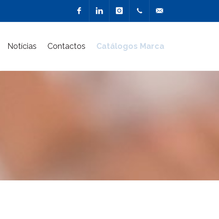
Facebook
Linkedin
Instagram
217 900
geral@marcacriativa
Notícias
Contactos
Catálogos Marca
510
(Chamada
para a
rede fixa
nacional)