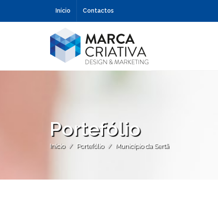
Início
Contactos
Portefólio
Início
Portefólio
Município da Sertã