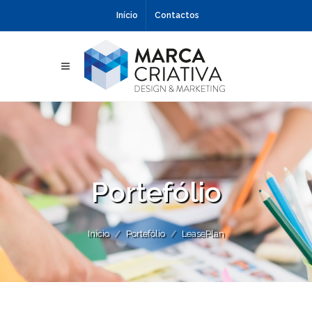
Início
Contactos
Portefólio
Início
Portefólio
LeasePlan