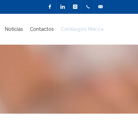
Facebook
Linkedin
Instagram
217 900
geral@marcacriativa
Notícias
Contactos
Catálogos Marca
510
(Chamada
para a
rede fixa
nacional)