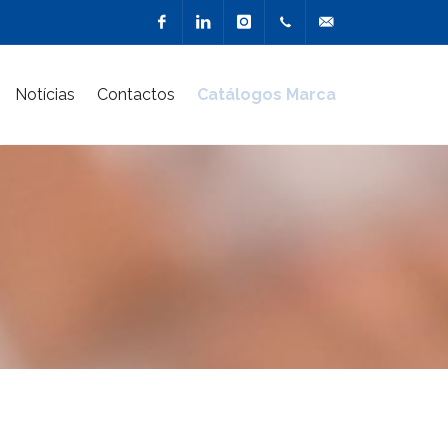
Facebook
Linkedin
Instagram
217 900
geral@marcacriativa
Notícias
Contactos
Catálogos Marca
510
(Chamada
para a
rede fixa
nacional)