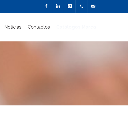
Facebook
Linkedin
Instagram
217 900
geral@marcacriativa
Notícias
Contactos
Catálogos Marca
510
(Chamada
para a
rede fixa
nacional)