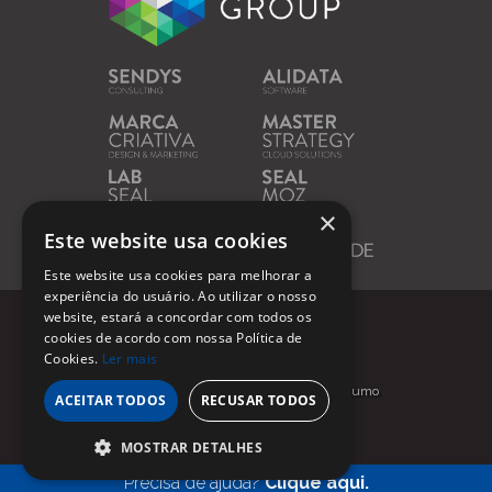
×
Este website usa cookies
Este website usa cookies para melhorar a
experiência do usuário. Ao utilizar o nosso
website, estará a concordar com todos os
cookies de acordo com nossa Política de
Contactos
Condições de Utilização
Cookies.
Ler mais
Política de Privacidade
Resolução Alternativa de Litígios de Consumo
ACEITAR TODOS
RECUSAR TODOS
© Marca Criativa |
Todos os direitos
reservados
MOSTRAR DETALHES
Precisa de ajuda?
Clique aqui.